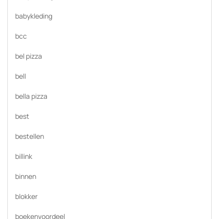
babykleding
bcc
bel pizza
bell
bella pizza
best
bestellen
billink
binnen
blokker
boekenvoordeel