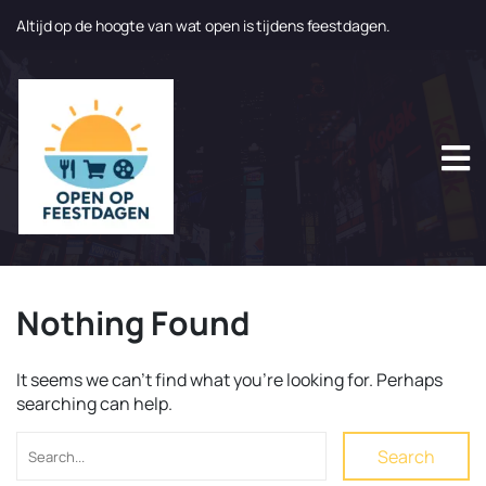
Altijd op de hoogte van wat open is tijdens feestdagen.
N
a
a
r
d
e
i
n
h
o
u
Nothing Found
d
g
a
It seems we can’t find what you’re looking for. Perhaps
a
searching can help.
n
Search