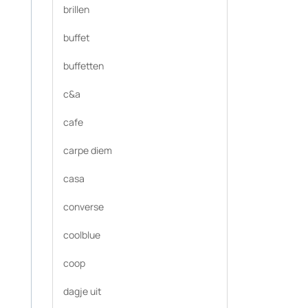
brillen
buffet
buffetten
c&a
cafe
carpe diem
casa
converse
coolblue
coop
dagje uit