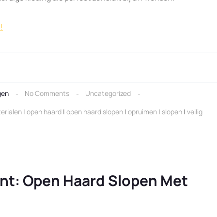
!
gen
No Comments
Uncategorized
erialen
|
open haard
|
open haard slopen
|
opruimen
|
slopen
|
veilig
ënt: Open Haard Slopen Met