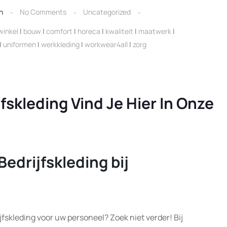
n
No Comments
Uncategorized
winkel
|
bouw
|
comfort
|
horeca
|
kwaliteit
|
maatwerk
|
|
uniformen
|
werkkleding
|
workwear4all
|
zorg
fskleding Vind Je Hier In Onze
edrijfskleding bij
fskleding voor uw personeel? Zoek niet verder! Bij