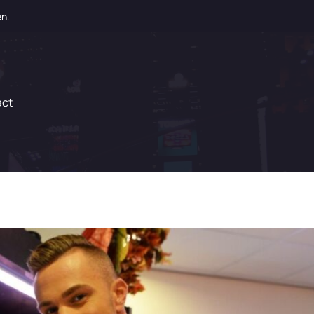
en.
act