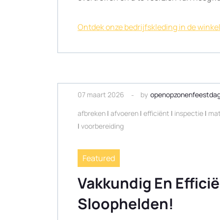
Ontdek onze bedrijfskleding in de winkel
07 maart 2026
by
openopzonenfeestda
afbreken
|
afvoeren
|
efficiënt
|
inspectie
|
mat
|
voorbereiding
Featured
Vakkundig En Effici
Sloophelden!