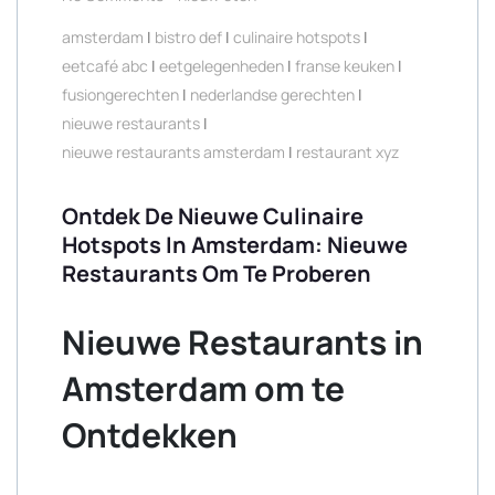
amsterdam
|
bistro def
|
culinaire hotspots
|
eetcafé abc
|
eetgelegenheden
|
franse keuken
|
fusiongerechten
|
nederlandse gerechten
|
nieuwe restaurants
|
nieuwe restaurants amsterdam
|
restaurant xyz
Ontdek De Nieuwe Culinaire
Hotspots In Amsterdam: Nieuwe
Restaurants Om Te Proberen
Nieuwe Restaurants in
Amsterdam om te
Ontdekken