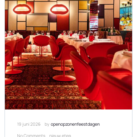
19 juni 2026
by
openopzonenfeestdagen
No Comments
nieuw eten