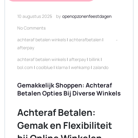
10 augustus 2025
by
openopzonenfeestdagen
No Comments
achteraf betalen winkels
|
achterafbetalen
|
afterpay
achteraf betalen winkels
|
afterpay
|
billink
|
bol.com
|
coolblue
|
klarna
|
wehkamp
|
zalando
Gemakkelijk Shoppen: Achteraf
Betalen Opties Bij Diverse Winkels
Achteraf Betalen:
Gemak en Flexibiliteit