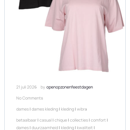
21 juli 2026
by
openopzonenfeestdagen
No Comments
dames
|
dames kleding
|
kleding
|
wibra
betaalbaar
|
casual
|
chique
|
collecties
|
comfort
|
dames
|
duurzaamheid
|
kleding
|
kwaliteit
|