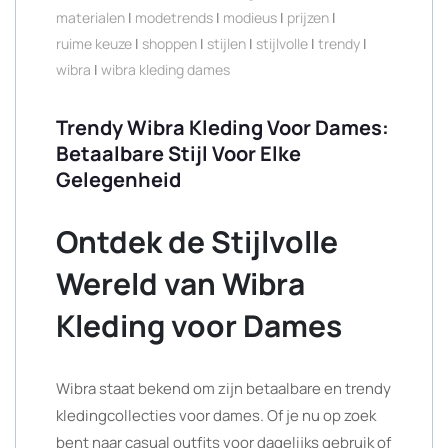
materialen
|
modetrends
|
modieus
|
prijzen
|
ruime keuze
|
shoppen
|
stijlen
|
stijlvolle
|
trendy
|
wibra
|
wibra kleding dames
Trendy Wibra Kleding Voor Dames:
Betaalbare Stijl Voor Elke
Gelegenheid
Ontdek de Stijlvolle
Wereld van Wibra
Kleding voor Dames
Wibra staat bekend om zijn betaalbare en trendy
kledingcollecties voor dames. Of je nu op zoek
bent naar casual outfits voor dagelijks gebruik of