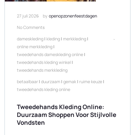
27 juli 2026
by
openopzonenfeestdagen
No Comments
dameskleding
|
kleding
|
merkkleding
|
online merkkleding
|
tweedehands dameskleding online
|
tweedehands kleding winkel
|
tweedehands merkkleding
betaalbaar
|
duurzaam
|
gemak
|
ruime keuze
|
tweedehands kleding online
Tweedehands Kleding Online:
Duurzaam Shoppen Voor Stijlvolle
Vondsten