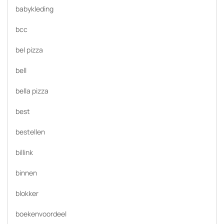
babykleding
bcc
bel pizza
bell
bella pizza
best
bestellen
billink
binnen
blokker
boekenvoordeel