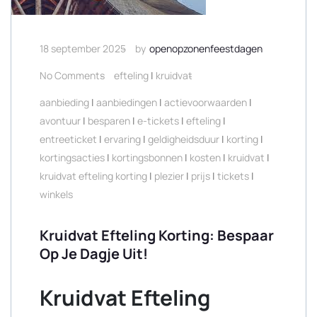
18 september 2025
by
openopzonenfeestdagen
No Comments
efteling
|
kruidvat
aanbieding
|
aanbiedingen
|
actievoorwaarden
|
avontuur
|
besparen
|
e-tickets
|
efteling
|
entreeticket
|
ervaring
|
geldigheidsduur
|
korting
|
kortingsacties
|
kortingsbonnen
|
kosten
|
kruidvat
|
kruidvat efteling korting
|
plezier
|
prijs
|
tickets
|
winkels
Kruidvat Efteling Korting: Bespaar
Op Je Dagje Uit!
Kruidvat Efteling