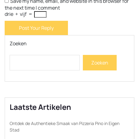
Save my name, email, and website in this browser for
the next time I comment
drie
+
vijf
=
Post Your Reply
Zoeken
Zoeken
Laatste Artikelen
Ontdek de Authentieke Smaak van Pizzeria Pino in Eigen
Stad