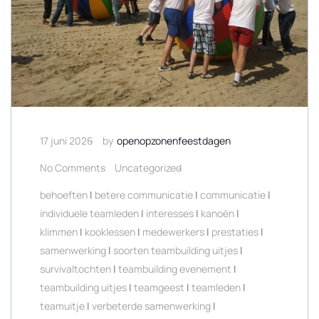
17 juni 2026
by
openopzonenfeestdagen
No Comments
Uncategorized
behoeften
|
betere communicatie
|
communicatie
|
individuele teamleden
|
interesses
|
kanoën
|
klimmen
|
kooklessen
|
medewerkers
|
prestaties
|
samenwerking
|
soorten teambuilding uitjes
|
survivaltochten
|
teambuilding evenement
|
teambuilding uitjes
|
teamgeest
|
teamleden
|
teamuitje
|
verbeterde samenwerking
|