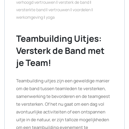
verhoogd vertrouwen
|
versterk de band
|
versterkte band
|
vertrouwen
|
voordelen
|
werkomgeving
|
yoga
Teambuilding Uitjes:
Versterk de Band met
je Team!
Teambuilding uitjes zijn een geweldige manier
om de band tussen teamleden te versterken,
samenwerking te bevorderen en de teamgeest
te versterken. Of het nu gaat om een dag vol
avontuurlijke activiteiten of een ontspannen
uitje in de natuur, er zijn talloze mogelijkheden
om een teambuilding evenement te