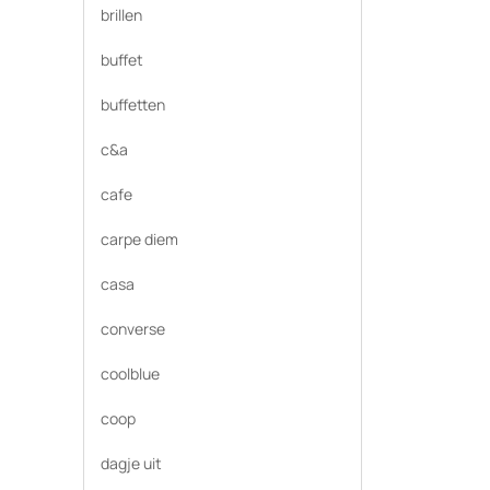
brillen
buffet
buffetten
c&a
cafe
carpe diem
casa
converse
coolblue
coop
dagje uit