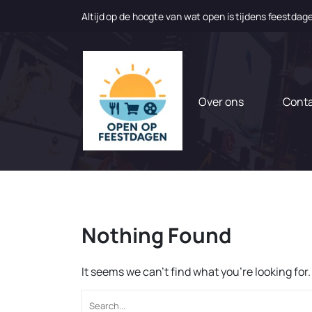
Altijd op de hoogte van wat open is tijdens feestdag
N
a
a
r
d
Over ons
Cont
e
i
n
h
o
u
d
g
Nothing Found
a
a
n
It seems we can’t find what you’re looking fo