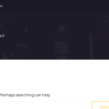
en.
act
r. Perhaps searching can help.
Sear