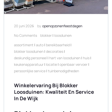
20 juni 2026
by
openopzonenfeestdagen
No Comments
blokker
|
loosduinen
assortiment
|
auto
|
bereikbaarheid
|
blokker loosduinen
|
decoraties
|
deskundig personeel
|
hart van loosduinen
|
huis
|
keukenapparatuur
|
locatie
|
openbaar vervoer
|
persoonlijke service
|
tuinbenodigdheden
Winkelervaring Bij Blokker
Loosduinen: Kwaliteit En Service
In De Wijk