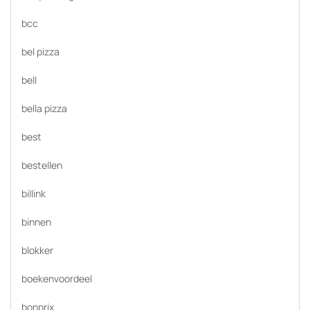
bcc
bel pizza
bell
bella pizza
best
bestellen
billink
binnen
blokker
boekenvoordeel
bonprix