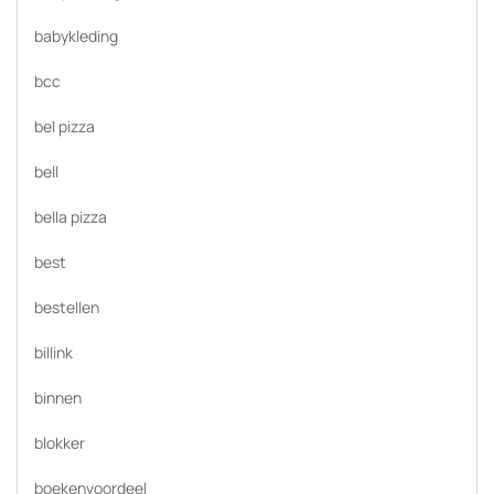
babykleding
bcc
bel pizza
bell
bella pizza
best
bestellen
billink
binnen
blokker
boekenvoordeel