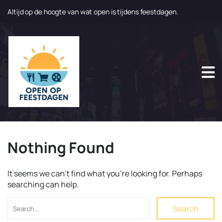
Altijd op de hoogte van wat open is tijdens feestdagen.
N
a
a
r
d
e
i
n
h
o
u
Nothing Found
d
g
a
It seems we can’t find what you’re looking for. Perhaps
a
searching can help.
n
Search