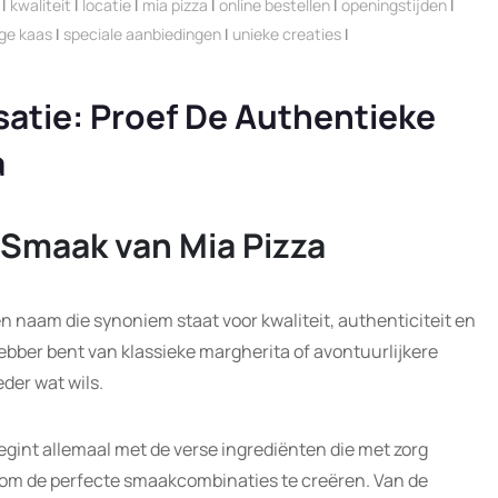
|
kwaliteit
|
locatie
|
mia pizza
|
online bestellen
|
openingstijden
|
ge kaas
|
speciale aanbiedingen
|
unieke creaties
|
tie: Proef De Authentieke
a
Smaak van Mia Pizza
en naam die synoniem staat voor kwaliteit, authenticiteit en
hebber bent van klassieke margherita of avontuurlijkere
eder wat wils.
egint allemaal met de verse ingrediënten die met zorg
om de perfecte smaakcombinaties te creëren. Van de