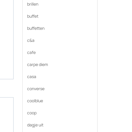
brillen
buffet
buffetten
c&a
cafe
carpe diem
casa
converse
coolblue
coop
dagje uit