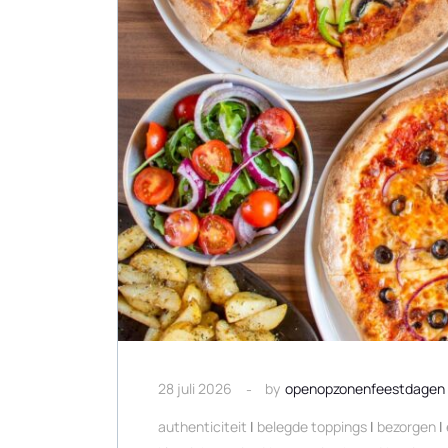
28 juli 2026
by
openopzonenfeestdagen
authenticiteit
|
belegde toppings
|
bezorgen
|