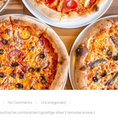
No Comments
Uncategorized
exotische combinaties
|
gezellige sfeer
|
hemelse smaak
|