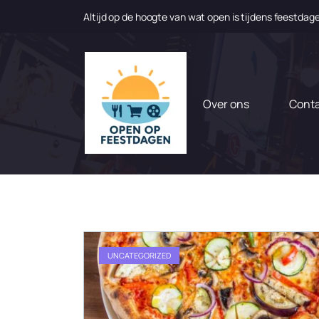
Altijd op de hoogte van wat open is tijdens feestdag
N
a
a
r
d
Over ons
Cont
e
i
n
h
o
u
d
g
a
UNCATEGORIZED
a
n