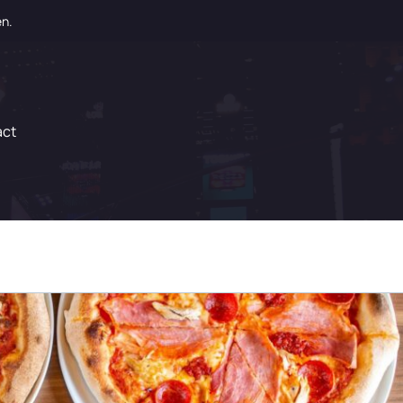
en.
act