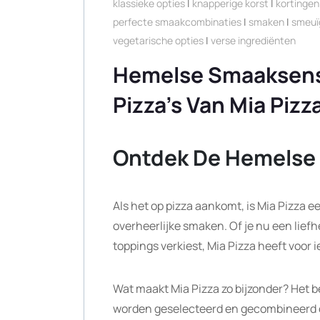
klassieke opties
|
knapperige korst
|
kortingen
perfecte smaakcombinaties
|
smaken
|
smeuï
vegetarische opties
|
verse ingrediënten
Hemelse Smaaksensa
Pizza’s Van Mia Pizz
Ontdek De Hemelse 
Als het op pizza aankomt, is Mia Pizza e
overheerlijke smaken. Of je nu een lief
toppings verkiest, Mia Pizza heeft voor i
Wat maakt Mia Pizza zo bijzonder? Het b
worden geselecteerd en gecombineerd 