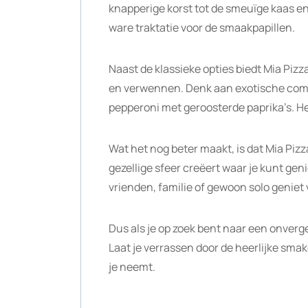
knapperige korst tot de smeuïge kaas en 
ware traktatie voor de smaakpapillen.
Naast de klassieke opties biedt Mia Pizz
en verwennen. Denk aan exotische combi
pepperoni met geroosterde paprika’s. Het
Wat het nog beter maakt, is dat Mia Pizza
gezellige sfeer creëert waar je kunt gen
vrienden, familie of gewoon solo geniet va
Dus als je op zoek bent naar een onverge
Laat je verrassen door de heerlijke smak
je neemt.