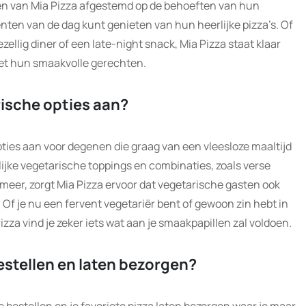
en van Mia Pizza afgestemd op de behoeften van hun
nten van de dag kunt genieten van hun heerlijke pizza’s. Of
ezellig diner of een late-night snack, Mia Pizza staat klaar
et hun smaakvolle gerechten.
rische opties aan?
pties aan voor degenen die graag van een vleesloze maaltijd
lijke vegetarische toppings en combinaties, zoals verse
eer, zorgt Mia Pizza ervoor dat vegetarische gasten ook
Of je nu een fervent vegetariër bent of gewoon zin hebt in
Pizza vind je zeker iets wat aan je smaakpapillen zal voldoen.
bestellen en laten bezorgen?
ne bestellen en je favoriete pizza laten bezorgen waar je maar