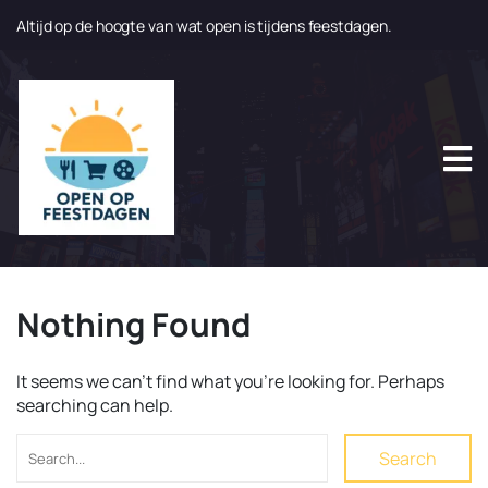
Altijd op de hoogte van wat open is tijdens feestdagen.
N
a
a
r
d
e
i
n
h
o
u
Nothing Found
d
g
a
It seems we can’t find what you’re looking for. Perhaps
a
searching can help.
n
Search