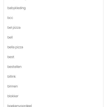
babykleding
bcc
bel pizza
bell
bella pizza
best
bestellen
billink
binnen
blokker
boekenvoordeel