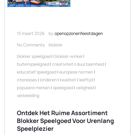
13 maart 2026
by
openopzonenfeestdagen
No Comments
blokker
blokker speelgoed
|
blokker-winkel
|
buitenspeelgoed
|
creativiteit
|
duurzaamheid
|
educatief speelgoed
|
europese normen
|
interesses
|
kinderen
|
kwaliteit
|
leeftijd
|
populaire merken
|
speelgoed
|
veiligheid
|
verbeelding
Ontdek Het Ruime Assortiment
Blokker Speelgoed Voor Urenlang
Speelplezier