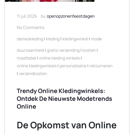
11 juli 2025
by
openopzonenfeestdagen
No Comments
dameskleding
|
kleding
|
kledingwinkel
|
mode
duurzaamheid
|
gratis verzending
|
kosten
|
maattabel
|
online kleding winkels
|
online kledingwinkels
|
personalisatie
|
retourneren
|
verzendkosten
Trendy Online Kledingwinkels:
Ontdek De Nieuwste Modetrends
Online
De Opkomst van Online