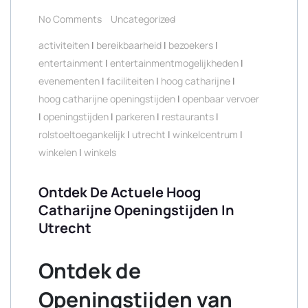
No Comments
Uncategorized
activiteiten
|
bereikbaarheid
|
bezoekers
|
entertainment
|
entertainmentmogelijkheden
|
evenementen
|
faciliteiten
|
hoog catharijne
|
hoog catharijne openingstijden
|
openbaar vervoer
|
openingstijden
|
parkeren
|
restaurants
|
rolstoeltoegankelijk
|
utrecht
|
winkelcentrum
|
winkelen
|
winkels
Ontdek De Actuele Hoog
Catharijne Openingstijden In
Utrecht
Ontdek de
Openingstijden van