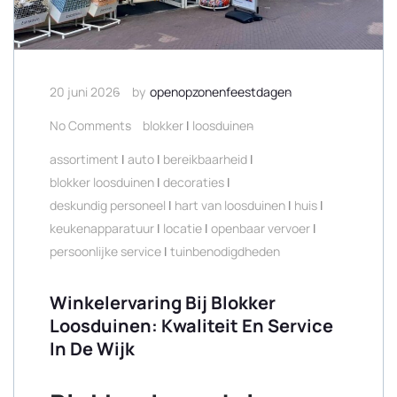
20 juni 2026
by
openopzonenfeestdagen
No Comments
blokker
|
loosduinen
assortiment
|
auto
|
bereikbaarheid
|
blokker loosduinen
|
decoraties
|
deskundig personeel
|
hart van loosduinen
|
huis
|
keukenapparatuur
|
locatie
|
openbaar vervoer
|
persoonlijke service
|
tuinbenodigdheden
Winkelervaring Bij Blokker
Loosduinen: Kwaliteit En Service
In De Wijk