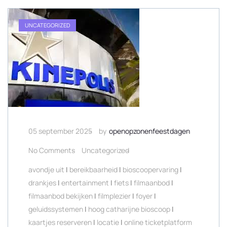
UNCATEGORIZED
05 september 2025
by
openopzonenfeestdagen
No Comments
Uncategorized
avondje uit
|
bereikbaarheid
|
bioscoopervaring
|
drankjes
|
entertainment
|
fiets
|
filmaanbod
|
filmaanbod bekijken
|
filmplezier
|
foyer
|
geluidssystemen
|
hoog catharijne bioscoop
|
kaartjes reserveren
|
locatie
|
online ticketplatform