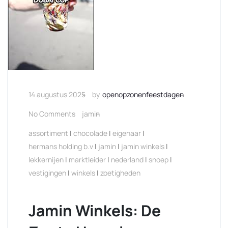
14 augustus 2025
by
openopzonenfeestdagen
No Comments
jamin
assortiment
|
chocolade
|
eigenaar
|
hermans holding b.v
|
jamin
|
jamin winkels
|
lekkernijen
|
marktleider
|
nederland
|
snoep
|
vestigingen
|
winkels
|
zoetigheden
Jamin Winkels: De