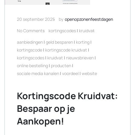
20 september 2025
by
openopzonenfeestdagen
No Comments
kortingscodes
|
kruidvat
aanbiedingen
|
geld besparen
|
korting
|
kortingscode
|
kortingscode kruidvat
|
kortingscodes
|
kruidvat
|
nieuwsbrieven
|
online bestelling
|
producten
|
sociale media kanalen
|
voordeel
|
website
Kortingscode Kruidvat:
Bespaar op je
Aankopen!