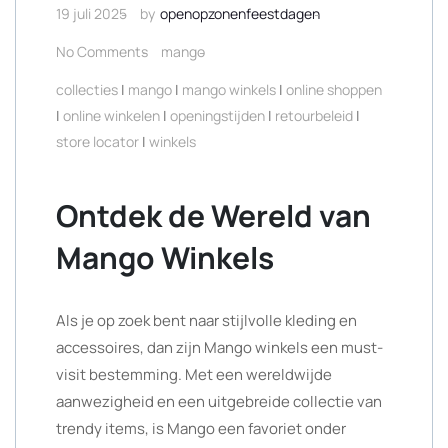
19 juli 2025
by
openopzonenfeestdagen
No Comments
mango
collecties
|
mango
|
mango winkels
|
online shoppen
|
online winkelen
|
openingstijden
|
retourbeleid
|
store locator
|
winkels
Ontdek de Wereld van
Mango Winkels
Als je op zoek bent naar stijlvolle kleding en
accessoires, dan zijn Mango winkels een must-
visit bestemming. Met een wereldwijde
aanwezigheid en een uitgebreide collectie van
trendy items, is Mango een favoriet onder