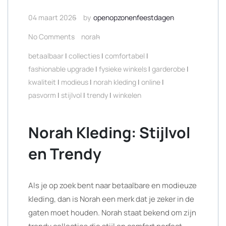
04 maart 2026
by
openopzonenfeestdagen
No Comments
norah
betaalbaar
|
collecties
|
comfortabel
|
fashionable upgrade
|
fysieke winkels
|
garderobe
|
kwaliteit
|
modieus
|
norah kleding
|
online
|
pasvorm
|
stijlvol
|
trendy
|
winkelen
Norah Kleding: Stijlvol
en Trendy
Als je op zoek bent naar betaalbare en modieuze
kleding, dan is Norah een merk dat je zeker in de
gaten moet houden. Norah staat bekend om zijn