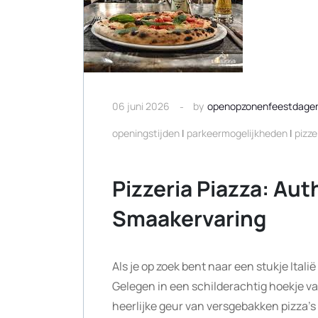
06 juni 2026
by
openopzonenfeestdage
openingstijden
|
parkeermogelijkheden
|
pizze
Pizzeria Piazza: Aut
Smaakervaring
Als je op zoek bent naar een stukje Italië
Gelegen in een schilderachtig hoekje v
heerlijke geur van versgebakken pizza