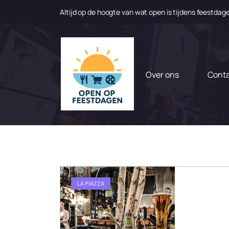
Altijd op de hoogte van wat open is tijdens feestdag
N
a
a
r
d
Over ons
Cont
e
i
n
h
o
u
d
g
a
LA PIAZZA
a
n