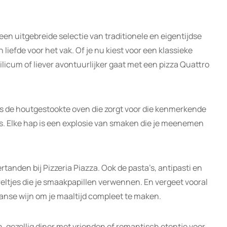
en uitgebreide selectie van traditionele en eigentijdse
 liefde voor het vak. Of je nu kiest voor een klassieke
licum of liever avontuurlijker gaat met een pizza Quattro
is de houtgestookte oven die zorgt voor die kenmerkende
s. Elke hap is een explosie van smaken die je meenemen
ertanden bij Pizzeria Piazza. Ook de pasta’s, antipasti en
reltjes die je smaakpapillen verwennen. En vergeet vooral
aanse wijn om je maaltijd compleet te maken.
h, gezellig diner met vrienden of romantisch etentje voor