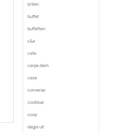
brillen
buffet
buffetten
c&a
cafe
carpe diem
casa
converse
coolblue
coop
dagje uit