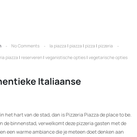
n
No Comments
la piazza
|
piazza
|
pizza
|
pizzeria
ria piazza
|
reserveren
|
veganistische opties
|
vegetarische opties
hentieke Italiaanse
 in het hart van de stad, dan is Pizzeria Piazza de place to be.
an de binnenstad, verwelkomt deze pizzeria gasten met de
’s en een warme ambiance die je meteen doet denken aan