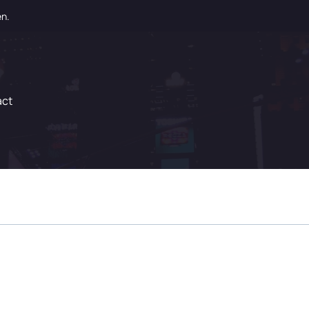
en.
act