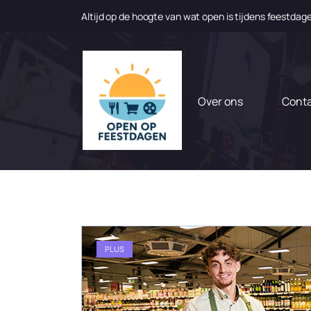
Altijd op de hoogte van wat open is tijdens feestdag
N
a
a
r
d
Over ons
Cont
e
i
n
h
o
u
d
g
a
PLUS
a
n