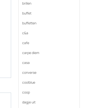
brillen
buffet
buffetten
c&a
cafe
carpe diem
casa
converse
coolblue
coop
dagje uit