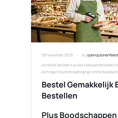
28 november 2025
by
openopzonenfees
achteraf betalen
|
acties
|
betaalmethoden
|
kortingen
|
kosten bezorging
|
online boodsc
Bestel Gemakkelijk 
Bestellen
Plus Boodschappen 