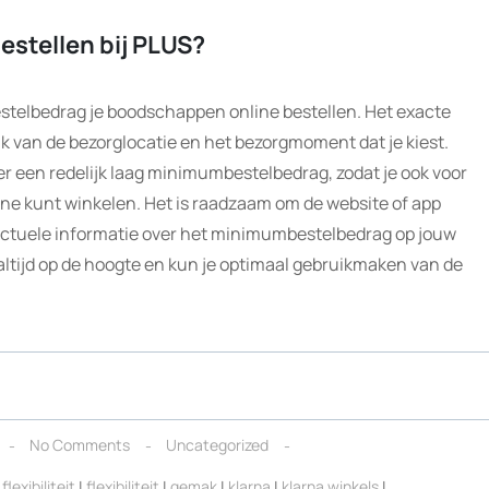
estellen bij PLUS?
estelbedrag je boodschappen online bestellen. Het exacte
 van de bezorglocatie en het bezorgmoment dat je kiest.
 een redelijk laag minimumbestelbedrag, zodat je ook voor
ne kunt winkelen. Het is raadzaam om de website of app
actuele informatie over het minimumbestelbedrag op jouw
 altijd op de hoogte en kun je optimaal gebruikmaken van de
No Comments
Uncategorized
flexibiliteit
|
flexibiliteit
|
gemak
|
klarna
|
klarna winkels
|