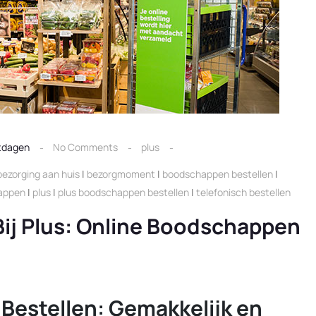
tdagen
No Comments
plus
bezorging aan huis
|
bezorgmoment
|
boodschappen bestellen
|
happen
|
plus
|
plus boodschappen bestellen
|
telefonisch bestellen
Bij Plus: Online Boodschappen
Bestellen: Gemakkelijk en