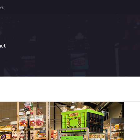
en.
act