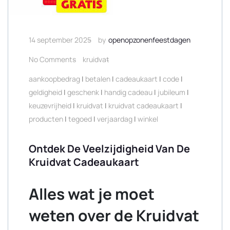
14 september 2025
by
openopzonenfeestdagen
No Comments
kruidvat
aankoopbedrag
|
betalen
|
cadeaukaart
|
code
|
geldigheid
|
geschenk
|
handig cadeau
|
jubileum
|
keuzevrijheid
|
kruidvat
|
kruidvat cadeaukaart
|
producten
|
tegoed
|
verjaardag
|
winkel
Ontdek De Veelzijdigheid Van De
Kruidvat Cadeaukaart
Alles wat je moet
weten over de Kruidvat