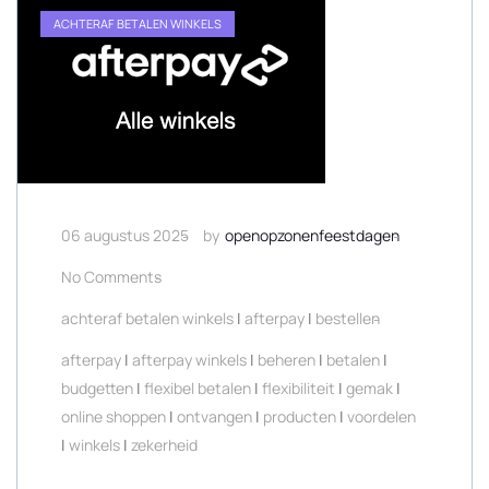
ACHTERAF BETALEN WINKELS
06 augustus 2025
by
openopzonenfeestdagen
No Comments
achteraf betalen winkels
|
afterpay
|
bestellen
afterpay
|
afterpay winkels
|
beheren
|
betalen
|
budgetten
|
flexibel betalen
|
flexibiliteit
|
gemak
|
online shoppen
|
ontvangen
|
producten
|
voordelen
|
winkels
|
zekerheid