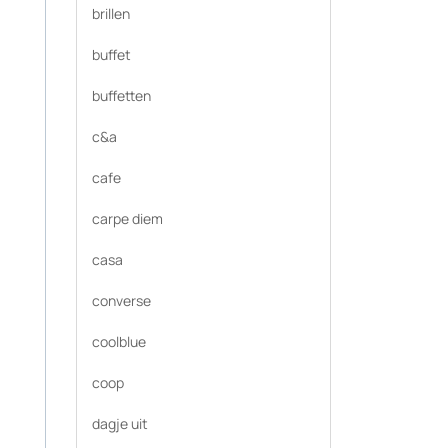
brillen
buffet
buffetten
c&a
cafe
carpe diem
casa
converse
coolblue
coop
dagje uit