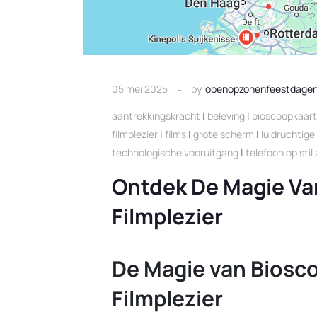
05 mei 2025
by
openopzonenfeestdage
aantrekkingskracht
|
beleving
|
bioscoopkaart
filmplezier
|
films
|
grote scherm
|
luidruchtige
technologische vooruitgang
|
telefoon op stil
Ontdek De Magie Va
Filmplezier
De Magie van Biosc
Filmplezier