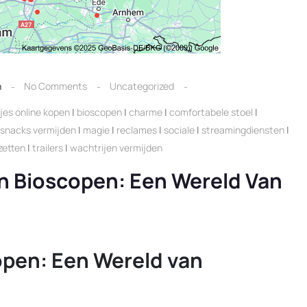
n
No Comments
Uncategorized
jes online kopen
|
bioscopen
|
charme
|
comfortabele stoel
|
 snacks vermijden
|
magie
|
reclames
|
sociale
|
streamingdiensten
|
 zetten
|
trailers
|
wachtrijen vermijden
n Bioscopen: Een Wereld Van
open: Een Wereld van