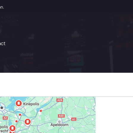
en.
act