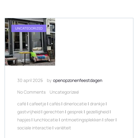
UNCATEGORIZED
30 april 2025
by
openopzonenfeestdagen
No Comments
Uncategorized
café
|
cafeetje
|
cafés
|
dinerlocatie
|
drankje
|
gastvrijheid
|
gerechten
|
gesprek
|
gezelligheid
|
hapjes
|
lunchlocatie
|
ontmoetingsplekken
|
sfeer
|
sociale interactie
|
variëteit