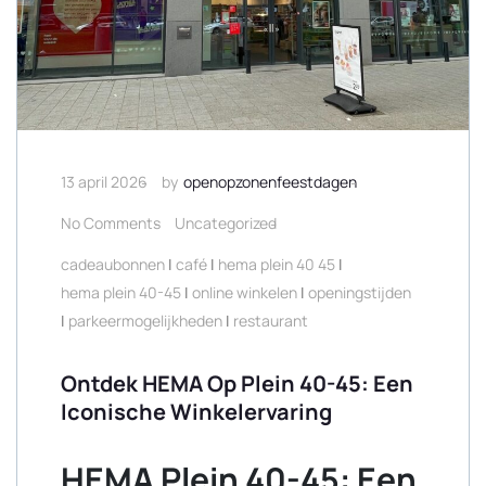
13 april 2026
by
openopzonenfeestdagen
No Comments
Uncategorized
cadeaubonnen
|
café
|
hema plein 40 45
|
hema plein 40-45
|
online winkelen
|
openingstijden
|
parkeermogelijkheden
|
restaurant
Ontdek HEMA Op Plein 40-45: Een
Iconische Winkelervaring
HEMA Plein 40-45: Een