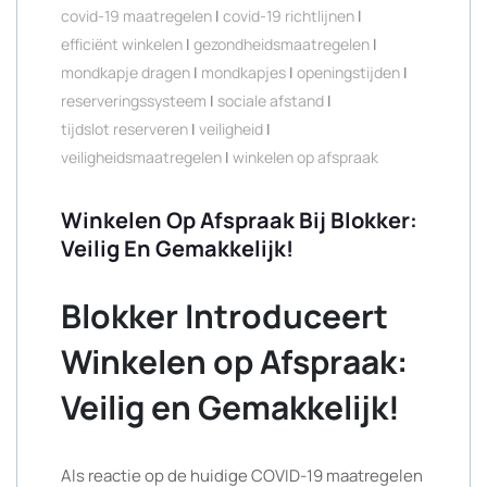
covid-19 maatregelen
|
covid-19 richtlijnen
|
efficiënt winkelen
|
gezondheidsmaatregelen
|
mondkapje dragen
|
mondkapjes
|
openingstijden
|
reserveringssysteem
|
sociale afstand
|
tijdslot reserveren
|
veiligheid
|
veiligheidsmaatregelen
|
winkelen op afspraak
Winkelen Op Afspraak Bij Blokker:
Veilig En Gemakkelijk!
Blokker Introduceert
Winkelen op Afspraak:
Veilig en Gemakkelijk!
Als reactie op de huidige COVID-19 maatregelen