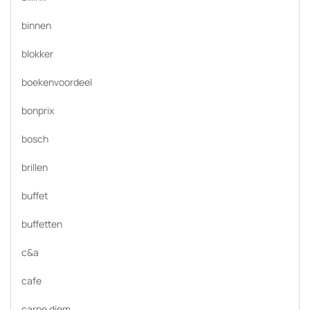
binnen
blokker
boekenvoordeel
bonprix
bosch
brillen
buffet
buffetten
c&a
cafe
carpe diem