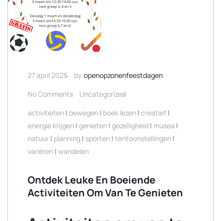
27 april 2025
by
openopzonenfeestdagen
No Comments
Uncategorized
activiteiten
|
bewegen
|
boek lezen
|
creatief
|
energie krijgen
|
genieten
|
gezelligheid
|
musea
|
natuur
|
planning
|
sporten
|
tentoonstellingen
|
variëren
|
wandelen
Ontdek Leuke En Boeiende
Activiteiten Om Van Te Genieten