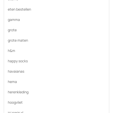
eten bestellen
gamma
grote
grote maten
h&m
happy socks
havaianas
hema
herenkleding
hoogvliet
ici paris xl