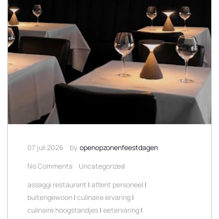
07 juli 2026
by
openopzonenfeestdagen
No Comments
Uncategorized
assaggi restaurant
|
attent personeel
|
buitengewoon
|
culinaire ervaring
|
culinaire hoogstandjes
|
eetervaring
|