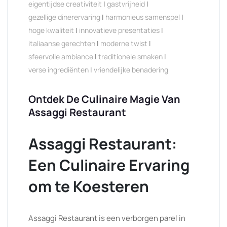
eigentijdse creativiteit
|
gastvrijheid
|
gezellige dinerervaring
|
harmonieus samenspel
|
hoge kwaliteit
|
innovatieve presentaties
|
italiaanse gerechten
|
moderne twist
|
sfeervolle ambiance
|
traditionele smaken
|
verse ingrediënten
|
vriendelijke benadering
Ontdek De Culinaire Magie Van
Assaggi Restaurant
Assaggi Restaurant:
Een Culinaire Ervaring
om te Koesteren
Assaggi Restaurant is een verborgen parel in