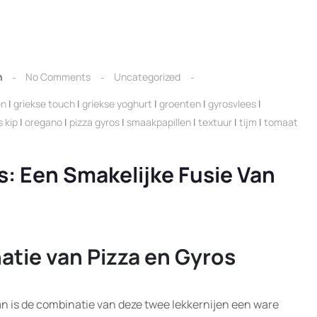
n
No Comments
Uncategorized
en
|
griekse touch
|
griekse yoghurt
|
groenten
|
gyrosvlees
|
 kip
|
oregano
|
pizza gyros
|
smaakpapillen
|
textuur
|
tijm
|
tomaat
s: Een Smakelijke Fusie Van
atie van Pizza en Gyros
dan is de combinatie van deze twee lekkernijen een ware