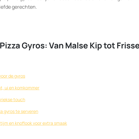
liefde gerechten.
 Pizza Gyros: Van Malse Kip tot Friss
voor de gyros
at, ui en komkommer
Griekse touch
za gyros te serveren
tijm en knoflook voor extra smaak