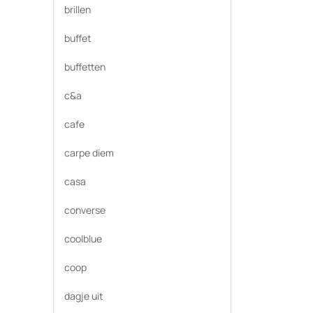
brillen
buffet
buffetten
c&a
cafe
carpe diem
casa
converse
coolblue
coop
dagje uit