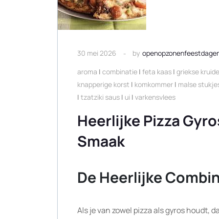
30 mei 2026
by
openopzonenfeestdage
aroma
|
combinatie
|
feta kaas
|
griekse kruid
knapperige korst
|
komkommer
|
malse stukjes
|
tzatziki saus
|
ui
|
varkensvlees
Heerlijke Pizza Gyro
Smaak
De Heerlijke Combin
Als je van zowel pizza als gyros houdt, 