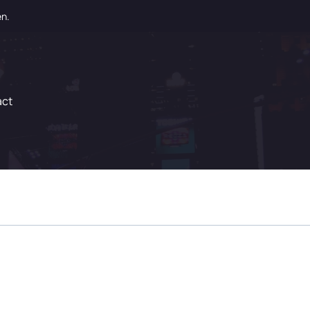
en.
act