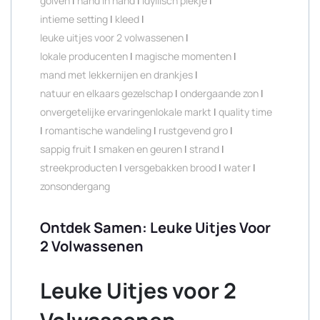
golven
|
hand in hand
|
idyllisch plekje
|
intieme setting
|
kleed
|
leuke uitjes voor 2 volwassenen
|
lokale producenten
|
magische momenten
|
mand met lekkernijen en drankjes
|
natuur en elkaars gezelschap
|
ondergaande zon
|
onvergetelijke ervaringenlokale markt
|
quality time
|
romantische wandeling
|
rustgevend gro
|
sappig fruit
|
smaken en geuren
|
strand
|
streekproducten
|
versgebakken brood
|
water
|
zonsondergang
Ontdek Samen: Leuke Uitjes Voor
2 Volwassenen
Leuke Uitjes voor 2