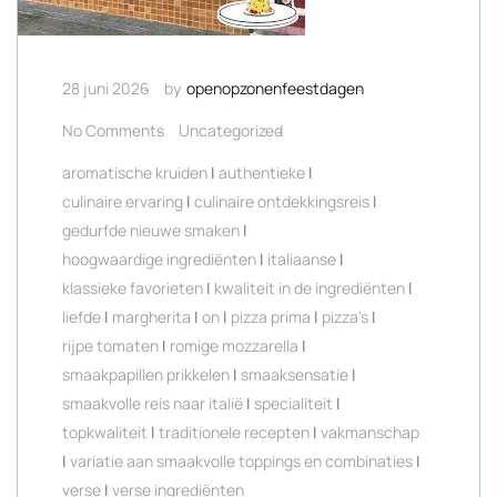
28 juni 2026
by
openopzonenfeestdagen
No Comments
Uncategorized
aromatische kruiden
|
authentieke
|
culinaire ervaring
|
culinaire ontdekkingsreis
|
gedurfde nieuwe smaken
|
hoogwaardige ingrediënten
|
italiaanse
|
klassieke favorieten
|
kwaliteit in de ingrediënten
|
liefde
|
margherita
|
on
|
pizza prima
|
pizza's
|
rijpe tomaten
|
romige mozzarella
|
smaakpapillen prikkelen
|
smaaksensatie
|
smaakvolle reis naar italië
|
specialiteit
|
topkwaliteit
|
traditionele recepten
|
vakmanschap
|
variatie aan smaakvolle toppings en combinaties
|
verse
|
verse ingrediënten