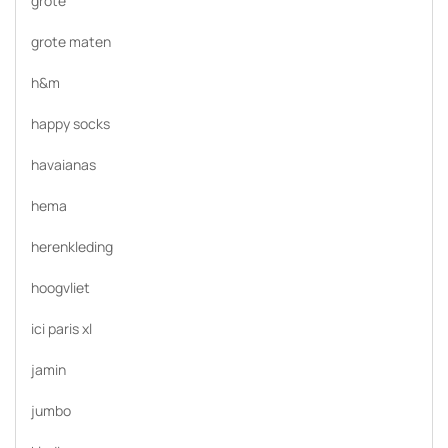
grote
grote maten
h&m
happy socks
havaianas
hema
herenkleding
hoogvliet
ici paris xl
jamin
jumbo