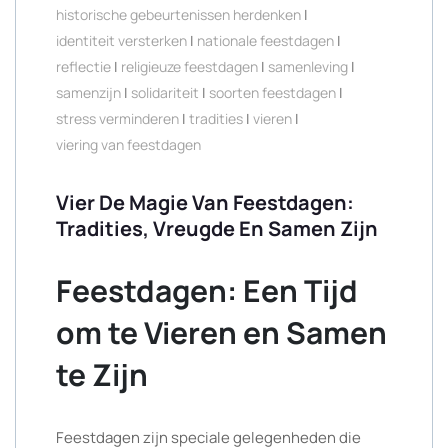
historische gebeurtenissen herdenken
|
identiteit versterken
|
nationale feestdagen
|
reflectie
|
religieuze feestdagen
|
samenleving
|
samenzijn
|
solidariteit
|
soorten feestdagen
|
stress verminderen
|
tradities
|
vieren
|
viering van feestdagen
Vier De Magie Van Feestdagen:
Tradities, Vreugde En Samen Zijn
Feestdagen: Een Tijd
om te Vieren en Samen
te Zijn
Feestdagen zijn speciale gelegenheden die