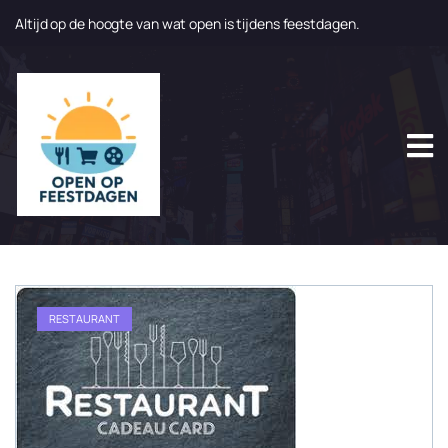
Altijd op de hoogte van wat open is tijdens feestdagen.
N
a
a
r
d
e
i
n
h
o
u
d
g
RESTAURANT
a
a
n