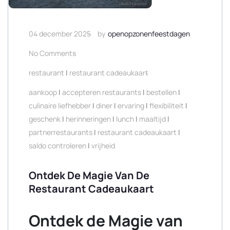
04 december 2025
by
openopzonenfeestdagen
No Comments
restaurant
|
restaurant cadeaukaart
aankoop
|
accepteren restaurants
|
bestellen
|
culinaire liefhebber
|
diner
|
ervaring
|
flexibiliteit
|
geschenk
|
herinneringen
|
lunch
|
maaltijd
|
partnerrestaurants
|
restaurant cadeaukaart
|
saldo controleren
|
vrijheid
Ontdek De Magie Van De
Restaurant Cadeaukaart
Ontdek de Magie van