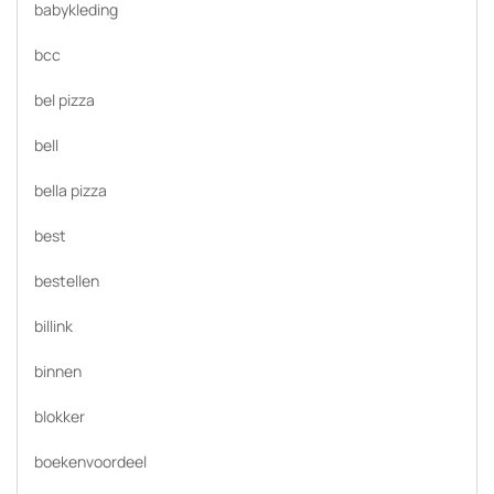
babykleding
bcc
bel pizza
bell
bella pizza
best
bestellen
billink
binnen
blokker
boekenvoordeel