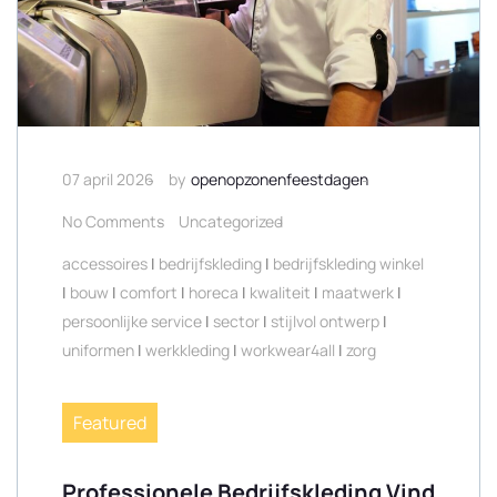
07 april 2026
by
openopzonenfeestdagen
No Comments
Uncategorized
accessoires
|
bedrijfskleding
|
bedrijfskleding winkel
|
bouw
|
comfort
|
horeca
|
kwaliteit
|
maatwerk
|
persoonlijke service
|
sector
|
stijlvol ontwerp
|
uniformen
|
werkkleding
|
workwear4all
|
zorg
Featured
Professionele Bedrijfskleding Vind