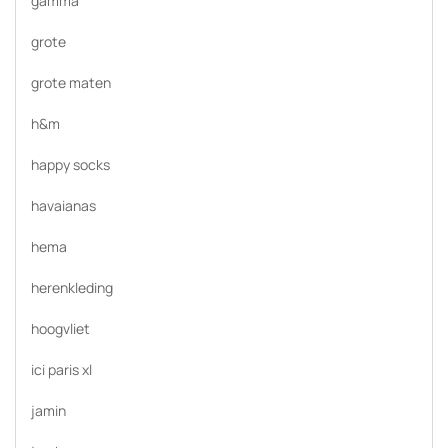
gamma
grote
grote maten
h&m
happy socks
havaianas
hema
herenkleding
hoogvliet
ici paris xl
jamin