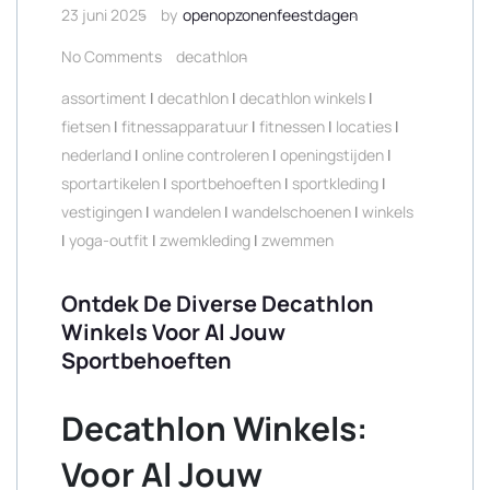
23 juni 2025
by
openopzonenfeestdagen
No Comments
decathlon
assortiment
|
decathlon
|
decathlon winkels
|
fietsen
|
fitnessapparatuur
|
fitnessen
|
locaties
|
nederland
|
online controleren
|
openingstijden
|
sportartikelen
|
sportbehoeften
|
sportkleding
|
vestigingen
|
wandelen
|
wandelschoenen
|
winkels
|
yoga-outfit
|
zwemkleding
|
zwemmen
Ontdek De Diverse Decathlon
Winkels Voor Al Jouw
Sportbehoeften
Decathlon Winkels:
Voor Al Jouw