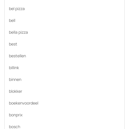
bel pizza
bell
bella pizza
best
bestellen
billink
binnen
blokker
boekenvoordeel
bonprix
bosch