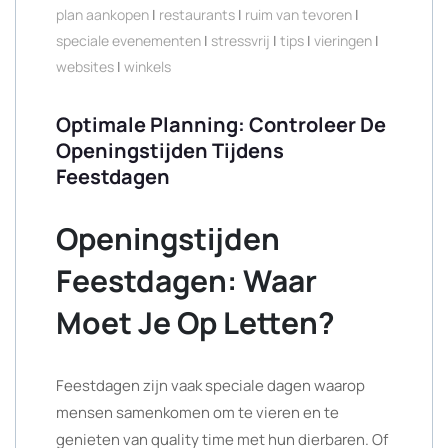
plan aankopen
|
restaurants
|
ruim van tevoren
|
speciale evenementen
|
stressvrij
|
tips
|
vieringen
|
websites
|
winkels
Optimale Planning: Controleer De
Openingstijden Tijdens
Feestdagen
Openingstijden
Feestdagen: Waar
Moet Je Op Letten?
Feestdagen zijn vaak speciale dagen waarop
mensen samenkomen om te vieren en te
genieten van quality time met hun dierbaren. Of