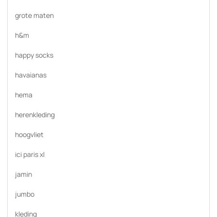
grote maten
h&m
happy socks
havaianas
hema
herenkleding
hoogvliet
ici paris xl
jamin
jumbo
kleding