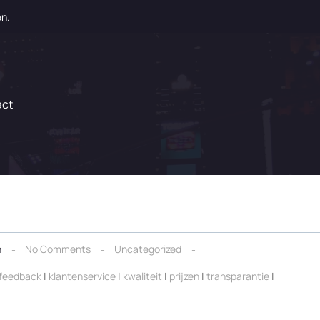
en.
act
n
No Comments
Uncategorized
feedback
|
klantenservice
|
kwaliteit
|
prijzen
|
transparantie
|