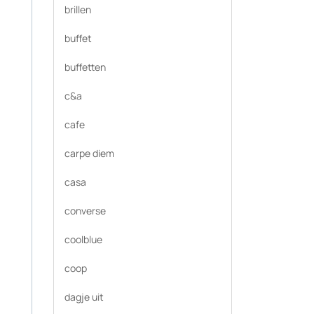
brillen
buffet
buffetten
c&a
cafe
carpe diem
casa
converse
coolblue
coop
dagje uit