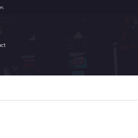
en.
act