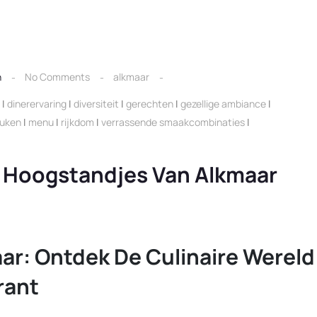
n
No Comments
alkmaar
|
dinerervaring
|
diversiteit
|
gerechten
|
gezellige ambiance
|
euken
|
menu
|
rijkdom
|
verrassende smaakcombinaties
|
e Hoogstandjes Van Alkmaar
ar: Ontdek De Culinaire Wereld
rant