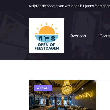
Altijd op de hoogte van wat open is tijdens feestdag
N
a
a
r
d
Over ons
Cont
e
i
n
h
o
u
d
g
a
ALKMAAR
a
n