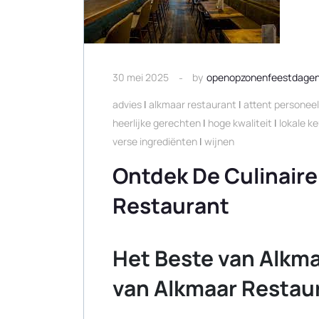
30 mei 2025
by
openopzonenfeestdage
advies
|
alkmaar restaurant
|
attent personeel
heerlijke gerechten
|
hoge kwaliteit
|
lokale k
verse ingrediënten
|
wijnen
Ontdek De Culinair
Restaurant
Het Beste van Alkma
van Alkmaar Restau