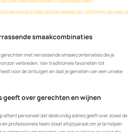
met specifieke dieetwensen of voedselallergieën.
sommige gasten minder centraal gelegen zijn, afhankelijk van waar ze
verrassende smaakcombinaties
e gerechten met verrassende smaakcombinaties die je
horizon verbreden. Van traditionele favorieten tot
 feest voor de zintuigen en laat je genieten van een unieke
s geeft over gerechten en wijnen
p attent personeel dat deskundig advies geeft over zowel de
e en professionele team staat altijd paraat om je te helpen