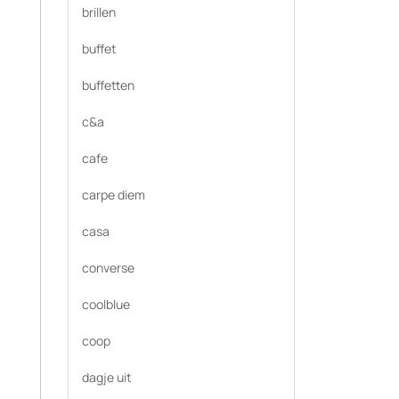
brillen
buffet
buffetten
c&a
cafe
carpe diem
casa
converse
coolblue
coop
dagje uit