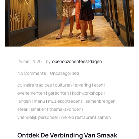
24 mei 2026
by
openopzonenfeestdagen
No Comments
Uncategorized
culinaire tradities
|
culturen
|
ervaring
|
eten
|
evenementen
|
gerechten
|
kookworkshops
|
landen
|
menu
|
muziekoptredens
|
samenbrengen
|
sfeer
|
smaken
|
thema-avonden
|
vriendelijk personeel
|
wereld restaurant samen
Ontdek De Verbinding Van Smaak