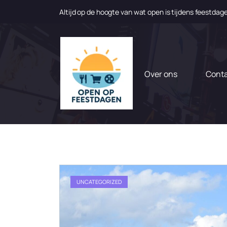
Altijd op de hoogte van wat open is tijdens feestdag
N
a
a
r
d
Over ons
Cont
e
i
n
h
o
u
d
g
a
UNCATEGORIZED
a
n