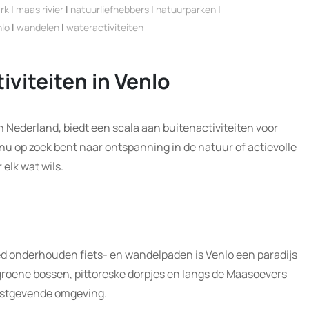
rk
|
maas rivier
|
natuurliefhebbers
|
natuurparken
|
nlo
|
wandelen
|
wateractiviteiten
iviteiten in Venlo
n Nederland, biedt een scala aan buitenactiviteiten voor
 nu op zoek bent naar ontspanning in de natuur of actievolle
 elk wat wils.
d onderhouden fiets- en wandelpaden is Venlo een paradijs
groene bossen, pittoreske dorpjes en langs de Maasoevers
 rustgevende omgeving.