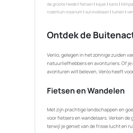
de groote heide
|
fietsen
|
kajak
|
kano
|
klimpa
rozentuin rosarium
|
survivalbaan
|
tuinen
|
ve
Ontdek de Buitenact
Venlo, gelegen in het zonnige zuiden va
natuurliefhebbers en avonturiers. Of je
avonturen wilt beleven, Venlo heeft voor
Fietsen en Wandelen
Met zijn prachtige landschappen en goe
voor fietsers en wandelaars. Verken de 
terwijl je geniet van de frisse lucht en