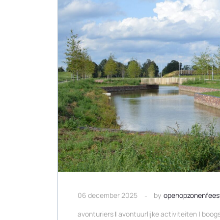
06 december 2025
by
openopzonenfees
avonturiers
|
avontuurlijke activiteiten
|
boogs