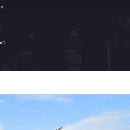
en.
act