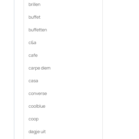
brillen
buffet
buffetten
c&a
cafe
carpe diem
casa
converse
coolblue
coop
dagje uit