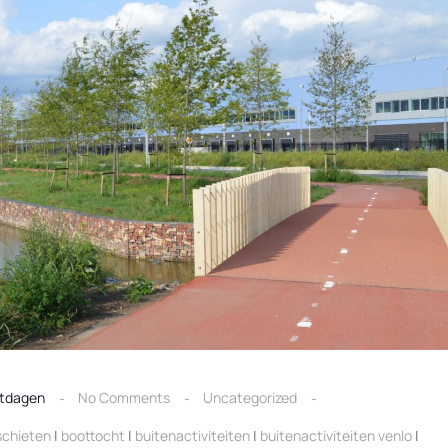
tdagen
No Comments
Uncategorized
chieten
|
boottocht
|
buitenactiviteiten
|
buitenactiviteiten venlo
|