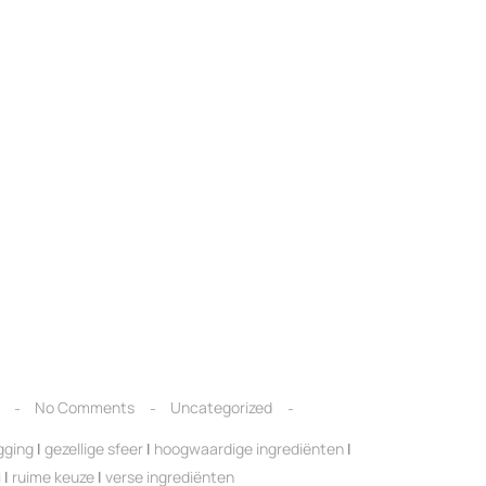
No Comments
Uncategorized
igging
|
gezellige sfeer
|
hoogwaardige ingrediënten
|
i
|
ruime keuze
|
verse ingrediënten