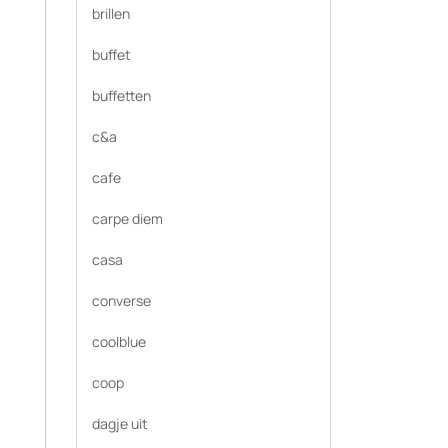
brillen
buffet
buffetten
c&a
cafe
carpe diem
casa
converse
coolblue
coop
dagje uit