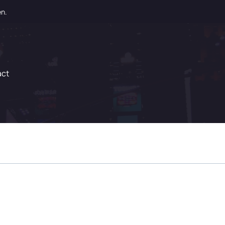
en.
act