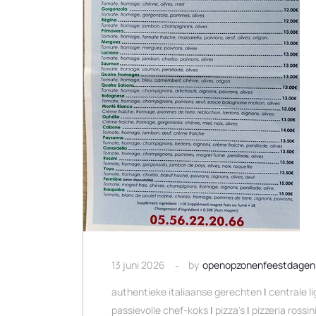
13 juni 2026
by
openopzonenfeestdagen
authentieke italiaanse gerechten
|
centrale l
passievolle chef-koks
|
pizza's
|
pizzeria rossin