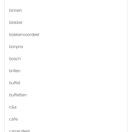
binnen
blokker
boekenvoordeel
bonprix
bosch
brillen
buffet
buffetten
c&a
cafe
carpe diem