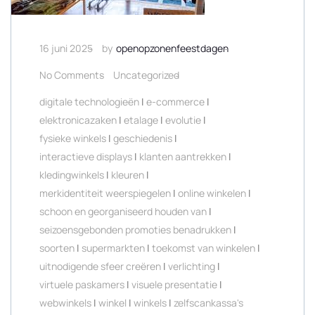
16 juni 2025
by
openopzonenfeestdagen
No Comments
Uncategorized
digitale technologieën
|
e-commerce
|
elektronicazaken
|
etalage
|
evolutie
|
fysieke winkels
|
geschiedenis
|
interactieve displays
|
klanten aantrekken
|
kledingwinkels
|
kleuren
|
merkidentiteit weerspiegelen
|
online winkelen
|
schoon en georganiseerd houden van
|
seizoensgebonden promoties benadrukken
|
soorten
|
supermarkten
|
toekomst van winkelen
|
uitnodigende sfeer creëren
|
verlichting
|
virtuele paskamers
|
visuele presentatie
|
webwinkels
|
winkel
|
winkels
|
zelfscankassa's