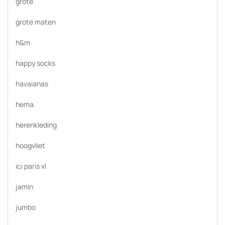
grote
grote maten
h&m
happy socks
havaianas
hema
herenkleding
hoogvliet
ici paris xl
jamin
jumbo