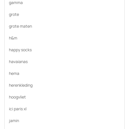
gamma
grote
grote maten
h&m
happy socks
havaianas
hema
herenkleding
hoogvliet
ici paris xl
jamin