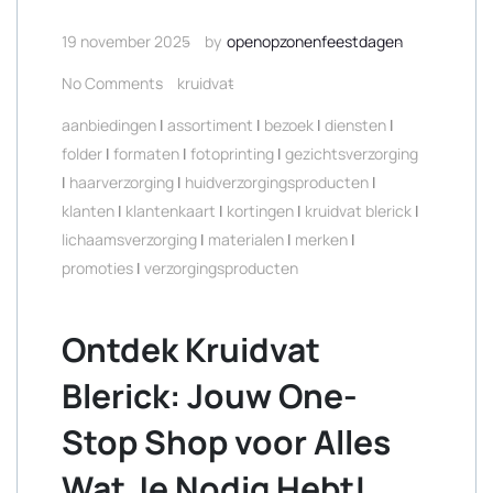
19 november 2025
by
openopzonenfeestdagen
No Comments
kruidvat
aanbiedingen
|
assortiment
|
bezoek
|
diensten
|
folder
|
formaten
|
fotoprinting
|
gezichtsverzorging
|
haarverzorging
|
huidverzorgingsproducten
|
klanten
|
klantenkaart
|
kortingen
|
kruidvat blerick
|
lichaamsverzorging
|
materialen
|
merken
|
promoties
|
verzorgingsproducten
Ontdek Kruidvat
Blerick: Jouw One-
Stop Shop voor Alles
Wat Je Nodig Hebt!