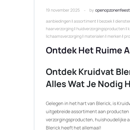
19 november 2025
by
openopzonenfees
aanbiedingen
|
assortiment
|
bezoek
|
dienste
haarverzorging
|
huidverzorgingsproducten
|
k
lichaamsverzorging
|
materialen
|
merken
|
pr
Ontdek Het Ruime As
Ontdek Kruidvat Bl
Alles Wat Je Nodig 
Gelegen in het hart van Blerick, is Kru
uitgebreide assortiment aan producten 
verzorgingsproducten, huishoudelijke ar
Blerick heeft het allemaal!