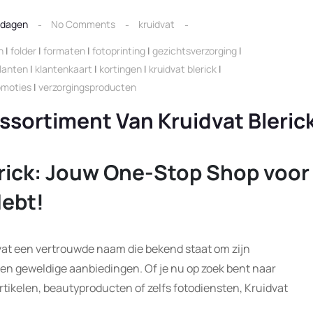
tdagen
No Comments
kruidvat
n
|
folder
|
formaten
|
fotoprinting
|
gezichtsverzorging
|
lanten
|
klantenkaart
|
kortingen
|
kruidvat blerick
|
omoties
|
verzorgingsproducten
sortiment Van Kruidvat Bleric
erick: Jouw One-Stop Shop voor
Hebt!
idvat een vertrouwde naam die bekend staat om zijn
en geweldige aanbiedingen. Of je nu op zoek bent naar
tikelen, beautyproducten of zelfs fotodiensten, Kruidvat