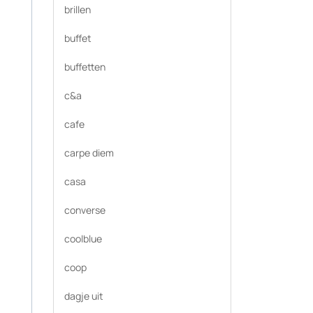
brillen
buffet
buffetten
c&a
cafe
carpe diem
casa
converse
coolblue
coop
dagje uit