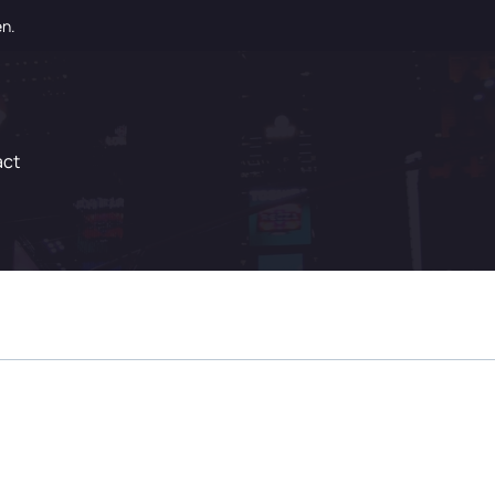
en.
act