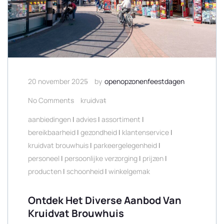
20 november 2025
by
openopzonenfeestdagen
No Comments
kruidvat
aanbiedingen
|
advies
|
assortiment
|
bereikbaarheid
|
gezondheid
|
klantenservice
|
kruidvat brouwhuis
|
parkeergelegenheid
|
personeel
|
persoonlijke verzorging
|
prijzen
|
producten
|
schoonheid
|
winkelgemak
Ontdek Het Diverse Aanbod Van
Kruidvat Brouwhuis