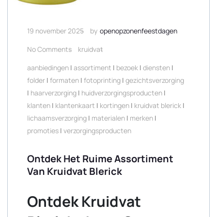
19 november 2025
by
openopzonenfeestdagen
No Comments
kruidvat
aanbiedingen
|
assortiment
|
bezoek
|
diensten
|
folder
|
formaten
|
fotoprinting
|
gezichtsverzorging
|
haarverzorging
|
huidverzorgingsproducten
|
klanten
|
klantenkaart
|
kortingen
|
kruidvat blerick
|
lichaamsverzorging
|
materialen
|
merken
|
promoties
|
verzorgingsproducten
Ontdek Het Ruime Assortiment
Van Kruidvat Blerick
Ontdek Kruidvat