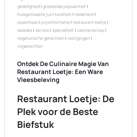
gezelligheid
|
groeiende populariteit
|
huisgemaakte jus
|
kwaliteit
|
nederland
|
ossenhaas
|
prijsinformatie
|
restaurant loetje
|
salades
|
service
|
specialiteit
|
vakmanschap
|
vegetarische gerechten
|
vestigingen
|
visgerechten
Ontdek De Culinaire Magie Van
Restaurant Loetje: Een Ware
Vleesbeleving
Restaurant Loetje: De
Plek voor de Beste
Biefstuk