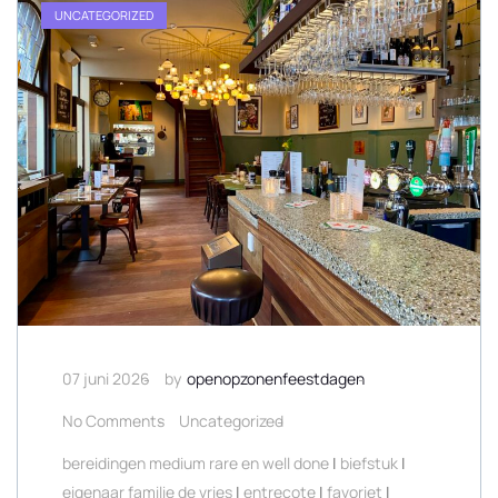
UNCATEGORIZED
07 juni 2026
by
openopzonenfeestdagen
No Comments
Uncategorized
bereidingen medium rare en well done
|
biefstuk
|
eigenaar familie de vries
|
entrecote
|
favoriet
|