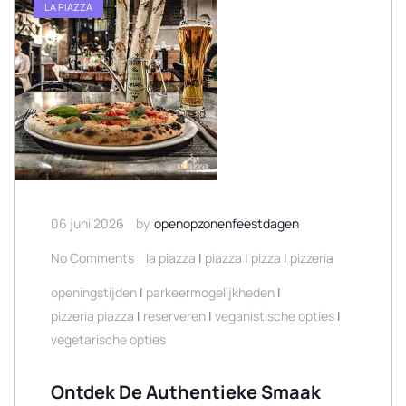
LA PIAZZA
06 juni 2026
by
openopzonenfeestdagen
No Comments
la piazza
|
piazza
|
pizza
|
pizzeria
openingstijden
|
parkeermogelijkheden
|
pizzeria piazza
|
reserveren
|
veganistische opties
|
vegetarische opties
Ontdek De Authentieke Smaak