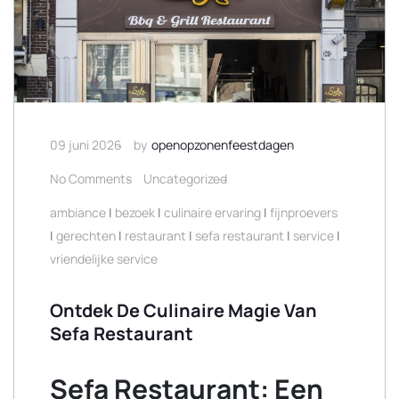
09 juni 2026
by
openopzonenfeestdagen
No Comments
Uncategorized
ambiance
|
bezoek
|
culinaire ervaring
|
fijnproevers
|
gerechten
|
restaurant
|
sefa restaurant
|
service
|
vriendelijke service
Ontdek De Culinaire Magie Van
Sefa Restaurant
Sefa Restaurant: Een