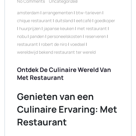
No Comments
Uncategorized
amsterdam
|
arrangementen
|
btw-tarieven
|
chique restaurant
|
duitsland
|
eetcafé
|
goedkoper
|
huurprijzen
|
japanse keuken
|
met restaurant
|
nobu
|
panden
|
personeelskosten
|
reserveren
|
restaurant
|
robert de niro
|
voedsel
|
wereldwijd bekend restaurant ter wereld
Ontdek De Culinaire Wereld Van
Met Restaurant
Genieten van een
Culinaire Ervaring: Met
Restaurant