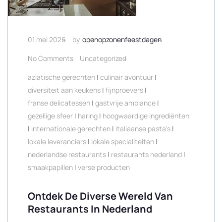
01 mei 2026
by
openopzonenfeestdagen
No Comments
Uncategorized
aziatische gerechten
|
culinair avontuur
|
diversiteit aan keukens
|
fijnproevers
|
franse delicatessen
|
gastvrije ambiance
|
gezellige sfeer
|
haring
|
hoogwaardige ingrediënten
|
internationale gerechten
|
italiaanse pasta's
|
lokale leveranciers
|
lokale specialiteiten
|
nederlandse restaurants
|
restaurants nederland
|
smaakpapillen
|
verse producten
Ontdek De Diverse Wereld Van
Restaurants In Nederland