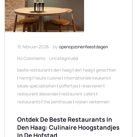
10 februari 2026
by
openopzonenfeestdagen
No Comments
Uncategorized
beste restaurants den haag
|
den haag
|
gerechten
|
haring
|
haute cuisine
|
internationale keukens
|
lokale specialiteiten
|
poffertjes
|
reserveren
|
restaurant alexander
|
restaurant calla's
|
restaurants
|
the penthouse
|
wijken verkennen
Ontdek De Beste Restaurants In
Den Haag: Culinaire Hoogstandjes
In De Hofstad