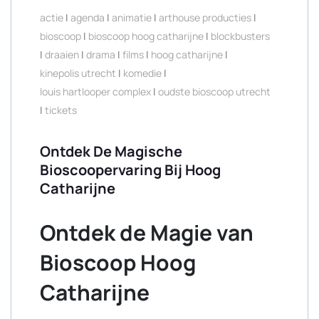
actie
|
agenda
|
animatie
|
arthouse producties
|
bioscoop
|
bioscoop hoog catharijne
|
blockbusters
|
draaien
|
drama
|
films
|
hoog catharijne
|
kinepolis utrecht
|
komedie
|
louis hartlooper complex
|
oudste bioscoop utrecht
|
tickets
Ontdek De Magische
Bioscoopervaring Bij Hoog
Catharijne
Ontdek de Magie van
Bioscoop Hoog
Catharijne