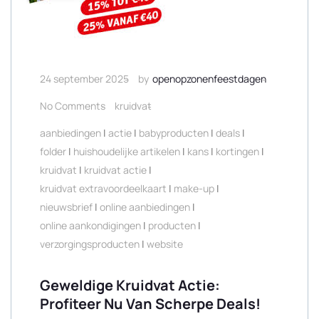
24 september 2025
by
openopzonenfeestdagen
No Comments
kruidvat
aanbiedingen
|
actie
|
babyproducten
|
deals
|
folder
|
huishoudelijke artikelen
|
kans
|
kortingen
|
kruidvat
|
kruidvat actie
|
kruidvat extravoordeelkaart
|
make-up
|
nieuwsbrief
|
online aanbiedingen
|
online aankondigingen
|
producten
|
verzorgingsproducten
|
website
Geweldige Kruidvat Actie:
Profiteer Nu Van Scherpe Deals!