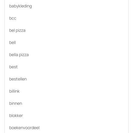
babykleding
bcc
bel pizza
bell
bella pizza
best
bestellen
billink
binnen
blokker
boekenvoordeel